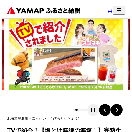
北海道
平取町
（
ほっかいどう
びらとりちょう
）
TVで紹介！【塩とは無縁の無塩！】完熟生