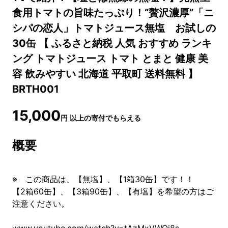
食用トマトの旨味たっぷり！“贅沢濃厚”「ニ
シパの恋人」トマトジュース無塩 お試しの
30缶 【 ふるさと納税 人気 おすすめ ランキ
ング トマトジュース トマト とまと 健康 美
容 飲みやすい 北海道 平取町 送料無料 】
BRTH001
15,000
円
以上の寄付でもらえる
概要
※ この商品は、【無塩】、【1箱30缶】です！！
【2箱60缶】、【3箱90缶】、【有塩】を希望の方はご
注意ください。