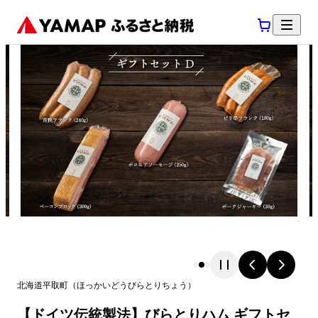
北海道
平取町
（
ほっかいどう
びらとりちょう
）
【ドイツ伝統製法】びらとりハム ギフトセ