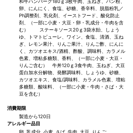
和牛ハンバーグ180ｇ3枚牛肉、玉ねぎ、パン粉、
卵、にんにく、食塩、砂糖、香辛料、脱脂粉乳／
Ph調整剤、乳化剤、イーストフード、酸化防止
剤、（一部に小麦・大豆・卵・乳成分・牛肉を含
む） 　　ステーキソース20ｇ3袋水飴、しょう
ゆ、トマトピューレ、ワイン、食塩、清酒、玉ね
ぎ、レモン果汁、りんご果汁、りんご酢、にんに
く、カツオエキス/酒精、酢酸、調味料、カラメル
色素、増粘多糖類、香料、（一部に小麦・大豆・
りんご含む）　牛丼120ｇ3食牛肉、玉ねぎ、大豆
蛋白加水分解物、発酵調味料、しょうゆ、砂糖、
カツオエキス、食塩/調味料、カラメル色素、増粘
多糖類、酸味料、（一部に小麦・牛肉・さば・大
豆を含む）
消費期限
製造から120日
アレルギー品目
卵, 乳成分, 小麦, さば, 牛肉, 大豆, りんご