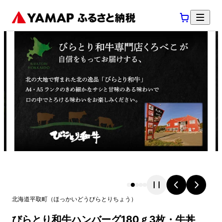
北海道
平取町
（
ほっかいどう
びらとりちょう
）
びらとり和牛ハンバーグ180ｇ3枚・牛丼