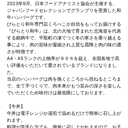
2023年9月、日本フードアナリスト協会が主催する、
ジャパンフードセレクションでグランプリを受賞した和
牛ハンバーグです。
びらとり和牛専門店くろべこが自信をもってお届けする
『びらとり和牛』は、北の大地で育まれた北海道を代表
する銘柄牛で、平取町の凍てつく冬の寒さを乗り越える
事により、肉の旨味が凝縮され上質な霜降と肉の味の濃
さが特徴です。
A4・A5ランクの上物率が９０％を超え、全国各地で高
い評価をいただいて愛されているブランドになりまし
た。
当店のハンバーグは肉を挽くところから捏ねるところま
で、全て手づくりで、肉本来がもつ旨みの深さを楽しん
でいただくため味付けは最低限にしております。
【牛丼】
牛丼は電子レンジか湯煎で温めるだけで簡単に召し上が
れます。
料理が苦手な方でも、簡単に召し上がれますので、お子