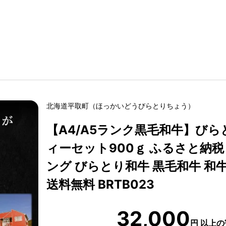
北海道
平取町
（
ほっかいどう
びらとりちょう
）
【A4/A5ランク黒毛和牛】び
ィーセット900ｇ ふるさと納税
ング びらとり和牛 黒毛和牛 和牛
送料無料 BRTB023
32,000
円
以上の