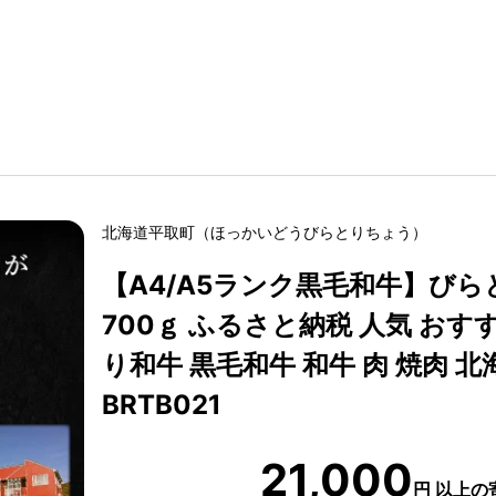
北海道
平取町
（
ほっかいどう
びらとりちょう
）
【A4/A5ランク黒毛和牛】び
700ｇ ふるさと納税 人気 おす
り和牛 黒毛和牛 和牛 肉 焼肉 北
BRTB021
21,000
円
以上の