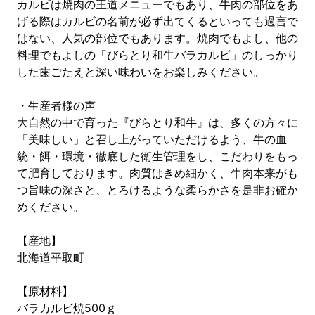
カルビは焼肉の王道メニューでもあり、牛肉の部位をあ
げる際はカルビの名前が必ず出てくるといっても過言で
はない、人気の部位でもあります。焼肉でもよし、他の
料理でもよしの「びらとり和牛バラカルビ」のしっかり
した歯ごたえと深い味わいをお楽しみください。
・生産者様の声
大自然の中で育った『びらとり和牛』は、多くの方々に
「美味しい」と召し上がっていただけるよう、牛の血
統・餌・環境・徹底した衛生管理をし、こだわりをもっ
て肥育しております。肉質はきめ細かく、牛肉本来がも
つ旨味の深さと、とろけるような柔らかさを是非お確か
めください。
【産地】
北海道平取町
【原材料】
バラカルビ焼500ｇ