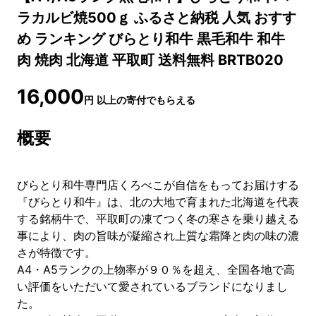
ラカルビ焼500ｇ ふるさと納税 人気 おすす
め ランキング びらとり和牛 黒毛和牛 和牛
肉 焼肉 北海道 平取町 送料無料 BRTB020
16,000
円
以上の寄付でもらえる
概要
びらとり和牛専門店くろべこが自信をもってお届けする
『びらとり和牛』は、北の大地で育まれた北海道を代表
する銘柄牛で、平取町の凍てつく冬の寒さを乗り越える
事により、肉の旨味が凝縮され上質な霜降と肉の味の濃
さが特徴です。
A4・A5ランクの上物率が９０％を超え、全国各地で高
い評価をいただいて愛されているブランドになりまし
た。