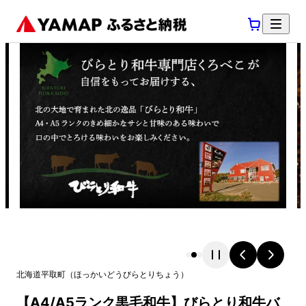
北海道
平取町
（
ほっかいどう
びらとりちょう
）
【A4/A5ランク黒毛和牛】びらとり和牛バ