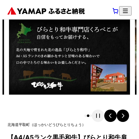
北海道
平取町
（
ほっかいどう
びらとりちょう
）
【A4/A5ランク黒毛和牛】びらとり和牛肩