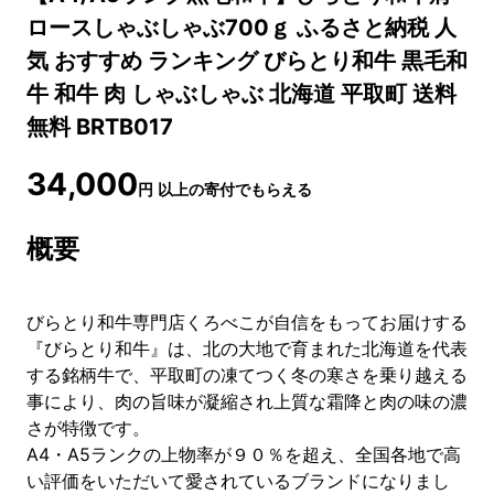
ロースしゃぶしゃぶ700ｇ ふるさと納税 人
気 おすすめ ランキング びらとり和牛 黒毛和
牛 和牛 肉 しゃぶしゃぶ 北海道 平取町 送料
無料 BRTB017
34,000
円
以上の寄付でもらえる
概要
びらとり和牛専門店くろべこが自信をもってお届けする
『びらとり和牛』は、北の大地で育まれた北海道を代表
する銘柄牛で、平取町の凍てつく冬の寒さを乗り越える
事により、肉の旨味が凝縮され上質な霜降と肉の味の濃
さが特徴です。
A4・A5ランクの上物率が９０％を超え、全国各地で高
い評価をいただいて愛されているブランドになりまし