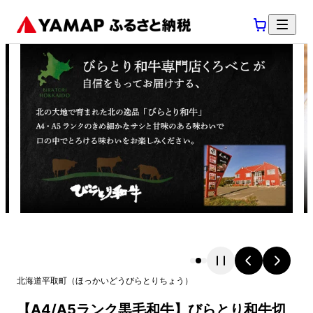
北海道
平取町
（
ほっかいどう
びらとりちょう
）
【A4/A5ランク黒毛和牛】びらとり和牛切