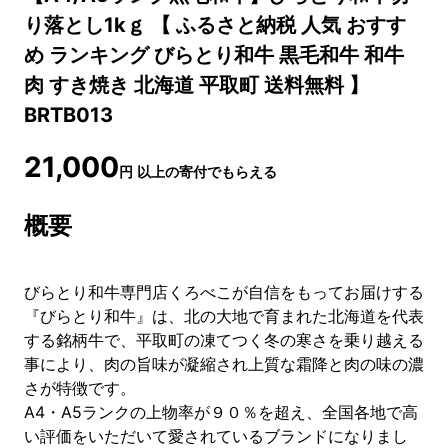
り落とし1kｇ 【 ふるさと納税 人気 おすす
め ランキング びらとり和牛 黒毛和牛 和牛
肉 すき焼き 北海道 平取町 送料無料 】
BRTB013
21,000
円
以上の寄付でもらえる
概要
びらとり和牛専門店くろべこが自信をもってお届けする
『びらとり和牛』は、北の大地で育まれた北海道を代表
する銘柄牛で、平取町の凍てつく冬の寒さを乗り越える
事により、肉の旨味が凝縮され上質な霜降と肉の味の濃
さが特徴です。
A4・A5ランクの上物率が９０％を超え、全国各地で高
い評価をいただいて愛されているブランドになりまし