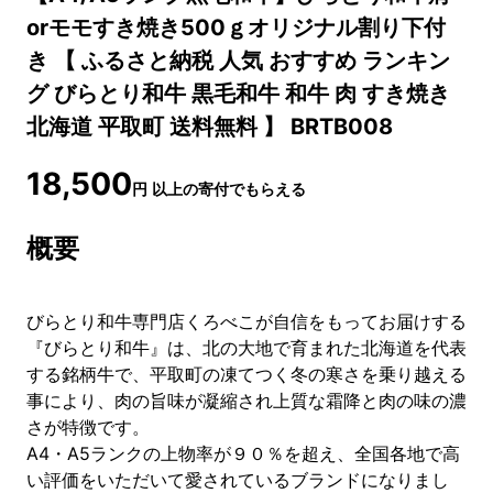
orモモすき焼き500ｇオリジナル割り下付
き 【 ふるさと納税 人気 おすすめ ランキン
グ びらとり和牛 黒毛和牛 和牛 肉 すき焼き
北海道 平取町 送料無料 】 BRTB008
18,500
円
以上の寄付でもらえる
概要
びらとり和牛専門店くろべこが自信をもってお届けする
『びらとり和牛』は、北の大地で育まれた北海道を代表
する銘柄牛で、平取町の凍てつく冬の寒さを乗り越える
事により、肉の旨味が凝縮され上質な霜降と肉の味の濃
さが特徴です。
A4・A5ランクの上物率が９０％を超え、全国各地で高
い評価をいただいて愛されているブランドになりまし