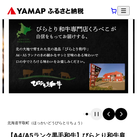
北海道
平取町
（
ほっかいどう
びらとりちょう
）
【A4/A5ランク黒毛和牛】びらとり和牛肩