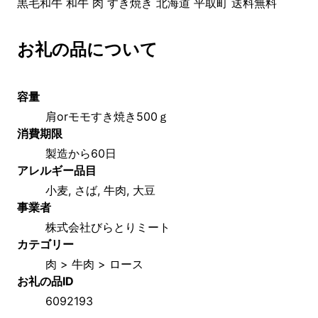
黒毛和牛 和牛 肉 すき焼き 北海道 平取町 送料無料
お礼の品について
容量
肩orモモすき焼き500ｇ
消費期限
製造から60日
アレルギー品目
小麦, さば, 牛肉, 大豆
事業者
株式会社びらとりミート
カテゴリー
肉 > 牛肉 > ロース
お礼の品ID
6092193