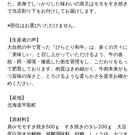
た。赤身でしっかりした味わいの肩又はモモをすき焼き
で当店割り下をお付けしてお届けします。
※部位はお選びいただけません。
【生産者の声】
大自然の中で育った『びらとり和牛』は、多くの方々に
「美味しい」と召し上がっていただけるよう、牛の血
統・餌・環境・徹底した衛生管理をし、こだわりをもっ
て肥育しております。肉質はきめ細かく、牛肉本来がも
つ旨味の深さと、とろけるような柔らかさを是非お確か
めください。
【産地】
北海道平取町
【原材料】
肩orモモすき焼き500ｇ すき焼きのタレ200ｇ 大豆
蛋白加水分解物、発酵調味料、砂糖、しょうゆ、カツオ