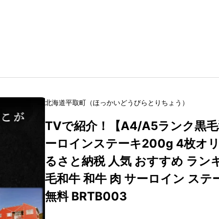
北海道
平取町
（
ほっかいどう
びらとりちょう
）
TVで紹介！【A4/A5ランク黒
ーロインステーキ200g 4枚オ
るさと納税 人気 おすすめ ラン
毛和牛 和牛 肉 サーロイン ステ
無料 BRTB003