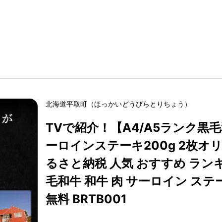
北海道
平取町
（
ほっかいどう
びらとりちょう
）
TVで紹介！【A4/A5ランク黒
ーロインステーキ200g 2枚オ
るさと納税 人気 おすすめ ラン
毛和牛 和牛 肉 サーロイン ステ
無料 BRTB001