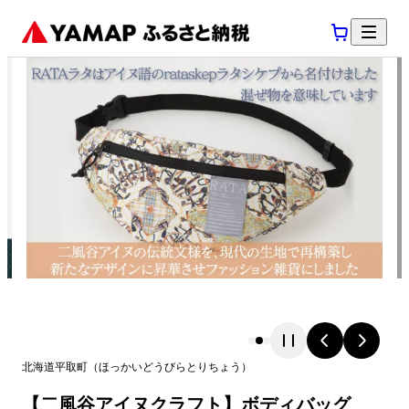
北海道
平取町
（
ほっかいどう
びらとりちょう
）
【二風谷アイヌクラフト】ボディバッグ