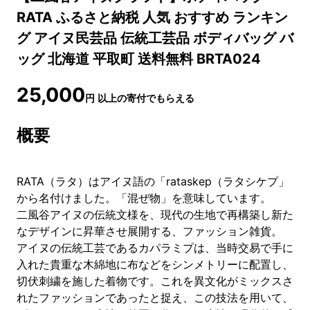
RATA ふるさと納税 人気 おすすめ ランキン
グ アイヌ民芸品 伝統工芸品 ボディバッグ バ
ッグ 北海道 平取町 送料無料 BRTA024
25,000
円
以上の寄付でもらえる
概要
RATA（ラタ）はアイヌ語の「rataskep（ラタシケプ」
から名付けました。「混ぜ物」を意味しています。
二風谷アイヌの伝統文様を、現代の生地で再構築し新た
なデザインに昇華させ展開する、ファッション雑貨。
アイヌの伝統工芸であるカパラミプは、当時交易で手に
入れた貴重な木綿地に布などをシンメトリーに配置し、
切伏刺繍を施した着物です。これを異文化がミックスさ
れたファッションであったと捉え、この技法を用いて、