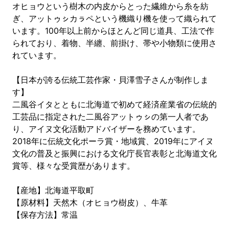
オヒョウという樹木の内皮からとった繊維から糸を紡
ぎ、アットゥㇱカㇻペという機織り機を使って織られて
います。100年以上前からほとんど同じ道具、工法で作
られており、着物、半纏、前掛け、帯や小物類に使用さ
れています。
【日本が誇る伝統工芸作家・貝澤雪子さんが制作しま
す】
二風谷イタとともに北海道で初めて経済産業省の伝統的
工芸品に指定された二風谷アットゥㇱの第一人者であ
り、アイヌ文化活動アドバイザーを務めています。
2018年に伝統文化ポーラ賞・地域賞、2019年にアイヌ
文化の普及と振興における文化庁長官表彰と北海道文化
賞等、様々な受賞歴があります。
【産地】北海道平取町
【原材料】天然木（オヒョウ樹皮）、牛革
【保存方法】常温