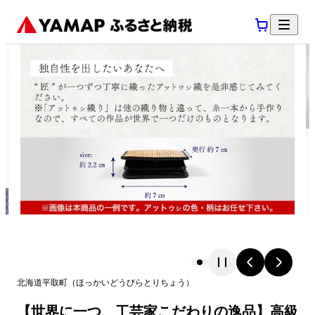
北海道
平取町
（
ほっかいどう
びらとりちょう
）
【世界に一つ、工芸家こだわりの逸品】高級