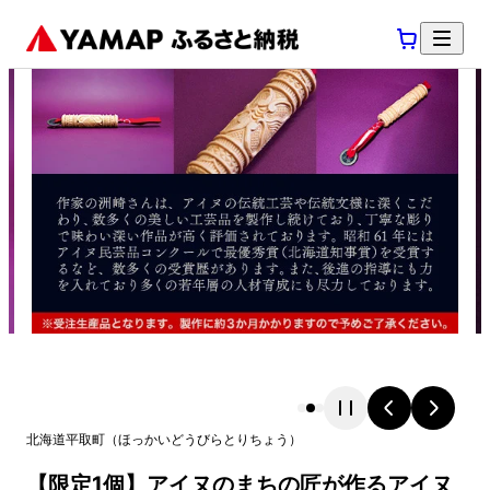
北海道
平取町
（
ほっかいどう
びらとりちょう
）
【限定1個】アイヌのまちの匠が作るアイヌ