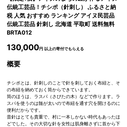
伝統工芸品！チシポ（針刺し） ふるさと納
税 人気 おすすめ ランキング アイヌ民芸品
伝統工芸品 針刺し 北海道 平取町 送料無料
BRTA012
130,000
円
以上の寄付でもらえる
概要
チシポとは、針刺しのことで針を刺しておく布紐と、そ
の布紐を納めておく筒からできています。
筒のほうは、ラスパ（さびたの木）などで作ります。ラ
スパを使うのは髄が太いので布紐を通す穴を開けるのに
便利だからです。
昔針はとても貴重で、村に一本しかない時代もあったほ
どでした。その大切な針を女性は肌身離さずに首から下