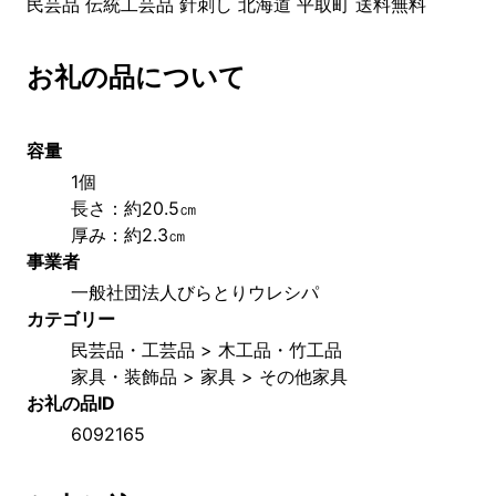
民芸品 伝統工芸品 針刺し 北海道 平取町 送料無料
お礼の品について
容量
1個
長さ：約20.5㎝
厚み：約2.3㎝
事業者
一般社団法人びらとりウレシパ
カテゴリー
民芸品・工芸品 > 木工品・竹工品
家具・装飾品 > 家具 > その他家具
お礼の品ID
6092165