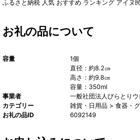
ふるさと納税 人気 おすすめ ランキング アイヌ民
お礼の品について
容量
1個
直径：約8.2㎝
高さ：約9.8㎝
容量：350ml
事業者
一般社団法人びらとりウ
カテゴリー
雑貨・日用品 > 食器・グ
お礼の品ID
6092149