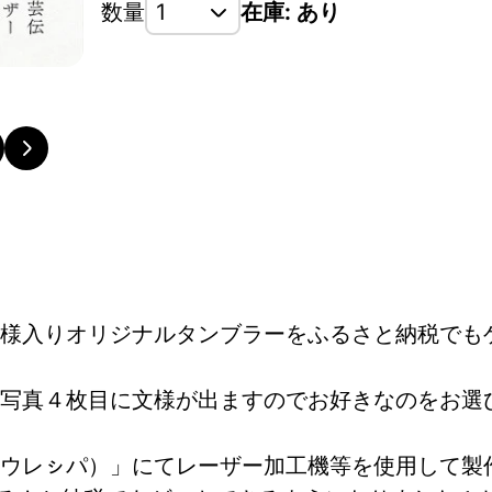
数量
在庫: あり
様入りオリジナルタンブラーをふるさと納税でも
。 写真４枚目に文様が出ますのでお好きなのをお選
ウレㇱパ）」にてレーザー加工機等を使用して製