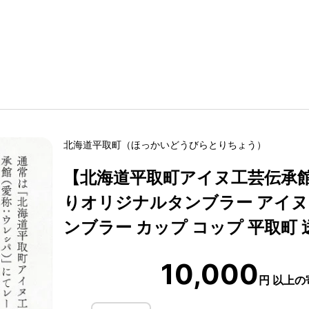
北海道
平取町
（
ほっかいどう
びらとりちょう
）
【北海道平取町アイヌ工芸伝承
りオリジナルタンブラー アイヌ
ンブラー カップ コップ 平取町 送
10,000
円
以上の