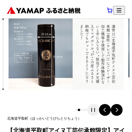
北海道
平取町
（
ほっかいどう
びらとりちょう
）
【北海道平取町アイヌ工芸伝承館限定】アイ