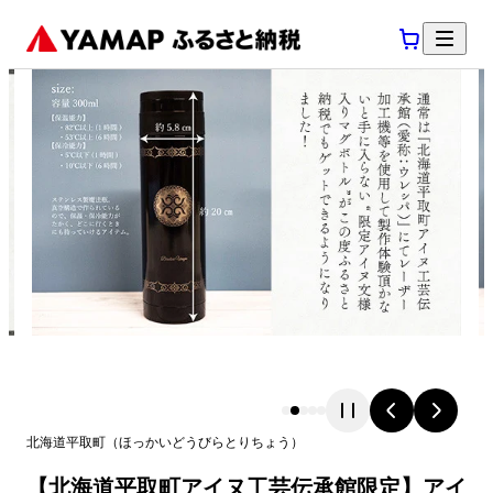
北海道
平取町
（
ほっかいどう
びらとりちょう
）
【北海道平取町アイヌ工芸伝承館限定】アイ