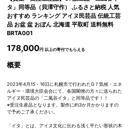
タ」同等品（貝澤守作） ふるさと納税 人気
おすすめ ランキング アイヌ民芸品 伝統工芸
品 お盆 盆 おぼん 北海道 平取町 送料無料
BRTA001
178,000
円
以上の寄付でもらえる
概要
2023年4月15・16日に札幌市で行われたG７気候・エネ
ルギー・環境大臣会合にて、各国閣僚の方々に送られた
アイヌ民芸品の「二風谷イタ」と同等品です！！
※受注生産品となります。製作に約3か月かかりますの
で予めご了承ください。
「イタ」とは、アイヌ文化に伝わる浅く平たい形状の木