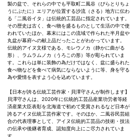
製の盆で、それらの中でも平取町二風谷（びらとりちょ
うにぶたに）エリアが位置する沙流（さる）地方に伝わ
る「二風谷イタ」は伝統的工芸品に指定されています。
その歴史は古く、食べ物を盛るものとして生活の中で使
われていたほか、幕末にはこの流域で作られた半月盆や
丸盆が幕府への献上品だったことがわかっています。
伝統的アイヌ文様である、モレウノカ（静かに曲がる
形）、ラムラムノカ（うろこの形）等が彫られていま
す。これらは単に装飾の為だけではなく、盆に盛られた
食べ物などを食べて病気にならないように等、身を守る
為や愛情を表すよう心を込めています。
【日本が誇る伝統工芸作家・貝澤守さんが制作します】
貝澤守さんは、2020年に伝統的工芸品産業功労者等経
済産業大臣表彰を北海道で初めて受賞されるなど日本が
誇るアイヌ伝統工芸作家です。そのほか、二風谷民芸組
合の代表理事として、アイヌ伝統的工芸品の技術・技法
の伝承や後継者育成、認知度向上にご尽力されていま
す。