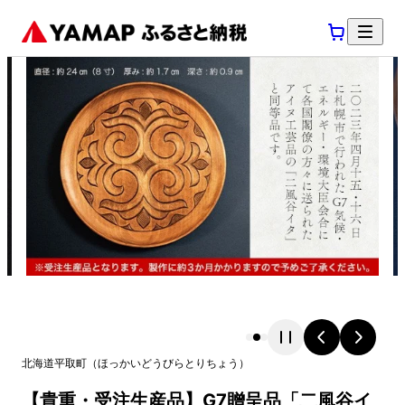
北海道
平取町
（
ほっかいどう
びらとりちょう
）
【貴重・受注生産品】G7贈呈品「二風谷イ