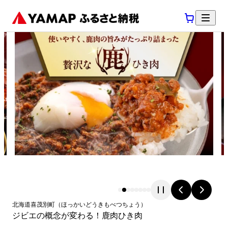
北海道
喜茂別町
（
ほっかいどう
きもべつちょう
）
ジビエの概念が変わる！鹿肉ひき肉