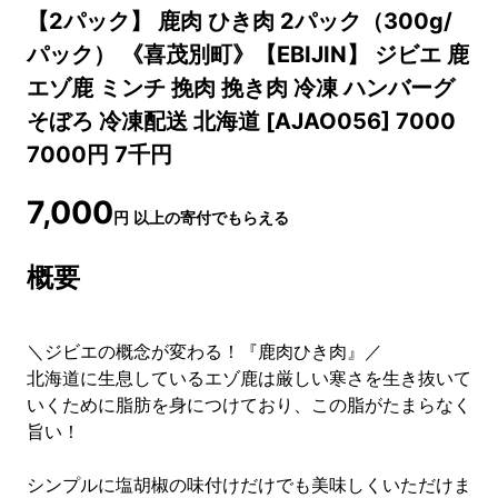
【2パック】 鹿肉 ひき肉 2パック（300g/
パック） 《喜茂別町》【EBIJIN】 ジビエ 鹿
エゾ鹿 ミンチ 挽肉 挽き肉 冷凍 ハンバーグ
そぼろ 冷凍配送 北海道 [AJAO056] 7000
7000円 7千円
7,000
円
以上の寄付でもらえる
概要
＼ジビエの概念が変わる！『鹿肉ひき肉』／
北海道に生息しているエゾ鹿は厳しい寒さを生き抜いて
いくために脂肪を身につけており、この脂がたまらなく
旨い！
シンプルに塩胡椒の味付けだけでも美味しくいただけま