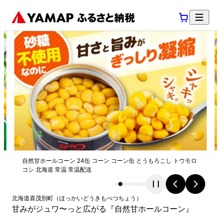
自然甘ホールコーン 24缶 コーン コーン缶 とうもろこし トウモロ
コシ 北海道 常温 常温配送
北海道
喜茂別町
（
ほっかいどう
きもべつちょう
）
甘みがジュワ〜っと広がる『自然甘ホールコーン』