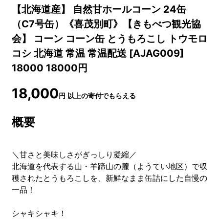
【北海道産】 自然甘ホールコーン 24缶
（C7号缶）《喜茂別町》【きもべつ観光協
会】 コーン コーン缶 とうもろこし トウモロ
コシ 北海道 常温 常温配送 [AJAG009]
18000 18000円
18,000
円
以上の寄付でもらえる
概要
＼甘さと美味しさがぎっしり凝縮／
北海道を代表する山・羊蹄山の麓（ようてい地区）で収
穫されたとうもろこしを、新鮮なまま缶詰にした自慢の
一品！
シャキシャキ！