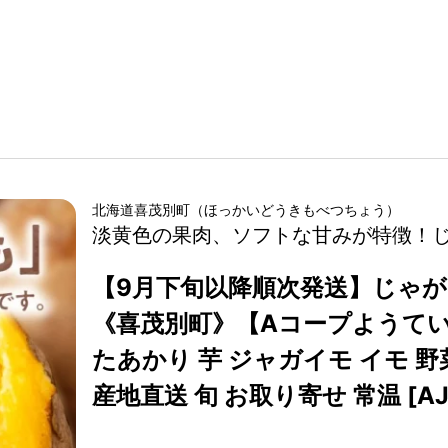
北海道
喜茂別町
（
ほっかいどう
きもべつちょう
）
淡黄色の果肉、ソフトな甘みが特徴！じゃ
【9月下旬以降順次発送】じゃがい
《喜茂別町》【Aコープようてい
たあかり 芋 ジャガイモ イモ 野
産地直送 旬 お取り寄せ 常温 [AJ