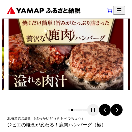
北海道
喜茂別町
（
ほっかいどう
きもべつちょう
）
ジビエの概念が変わる！鹿肉ハンバーグ（極）