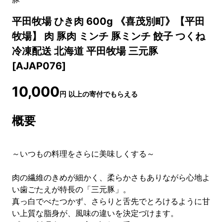
平田牧場 ひき肉 600g 《喜茂別町》【平田
牧場】 肉 豚肉 ミンチ 豚ミンチ 餃子 つくね
冷凍配送 北海道 平田牧場 三元豚
[AJAP076]
10,000
円
以上の寄付でもらえる
概要
～いつもの料理をさらに美味しくする～
肉の繊維のきめが細かく、柔らかさもありながら心地よ
い歯ごたえが特長の「三元豚」。
真っ白でべたつかず、さらりと舌先でとろけるように甘
い上質な脂身が、風味の違いを決定づけます。