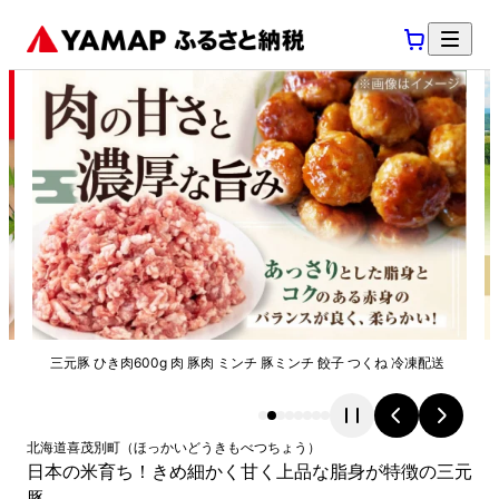
三元豚 ひき肉600g 肉 豚肉 ミンチ 豚ミンチ 餃子 つくね 冷凍配送
北海道
喜茂別町
（
ほっかいどう
きもべつちょう
）
日本の米育ち！きめ細かく甘く上品な脂身が特徴の三元
豚