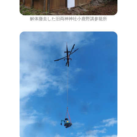
解体撤去した旧両神神社小鹿野講参籠所