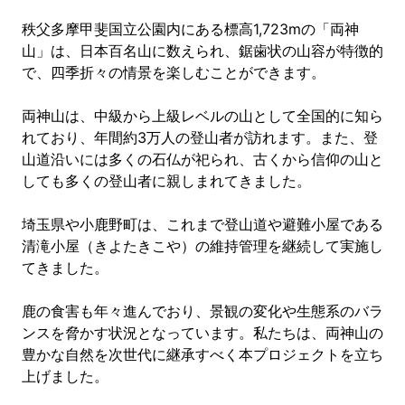
秩父多摩甲斐国立公園内にある標高1,723mの「両神
山」は、日本百名山に数えられ、鋸歯状の山容が特徴的
で、四季折々の情景を楽しむことができます。
両神山は、中級から上級レベルの山として全国的に知ら
れており、年間約3万人の登山者が訪れます。また、登
山道沿いには多くの石仏が祀られ、古くから信仰の山と
しても多くの登山者に親しまれてきました。
埼玉県や小鹿野町は、これまで登山道や避難小屋である
清滝小屋（きよたきこや）の維持管理を継続して実施し
てきました。
鹿の食害も年々進んでおり、景観の変化や生態系のバラ
ンスを脅かす状況となっています。私たちは、両神山の
豊かな自然を次世代に継承すべく本プロジェクトを立ち
上げました。