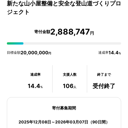
新たな山小屋整備と安全な登山道づくりプロ
ジェクト
2,888,747
寄付金額
円
20,000,000
14.4
目標金額
達成率
円
%
達成率
支援人数
終了まで
14.4
106
受付終了
%
人
寄付募集期間
2025年12月08日
～
2026年03月07日
（
90
日間）