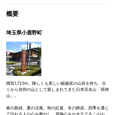
概要
埼玉県小鹿野町
標高1,723m。険しくも美しい鋸歯状の山容を持ち、古
くから信仰の山として親しまれてきた日本百名山「両神
山」。
春の新緑、夏の涼風、秋の紅葉、冬の静寂。四季を通じ
て訪れる人の心を癒やし、冒険心をかき立てるこの山