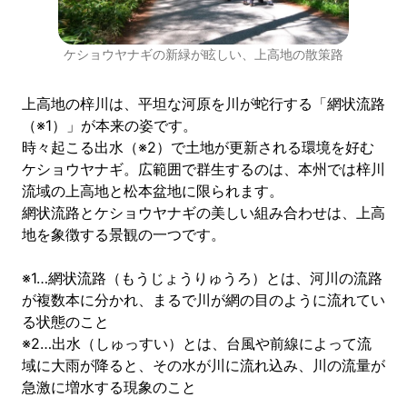
ケショウヤナギの新緑が眩しい、上高地の散策路
上高地の梓川は、平坦な河原を川が蛇行する「網状流路
（※1）」が本来の姿です。
時々起こる出水（※2）で土地が更新される環境を好む
ケショウヤナギ。広範囲で群生するのは、本州では梓川
流域の上高地と松本盆地に限られます。
網状流路とケショウヤナギの美しい組み合わせは、上高
地を象徴する景観の一つです。
※1…網状流路（もうじょうりゅうろ）とは、河川の流路
が複数本に分かれ、まるで川が網の目のように流れてい
る状態のこと
※2…出水（しゅっすい）とは、台風や前線によって流
域に大雨が降ると、その水が川に流れ込み、川の流量が
急激に増水する現象のこと