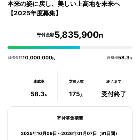
本来の姿に戻し、美しい上高地を未来へ
【2025年度募集】
5,835,900
寄付金額
円
10,000,000
58.3
目標金額
達成率
円
%
達成率
支援人数
終了まで
58.3
175
受付終了
%
人
寄付募集期間
2025年10月09日
～
2026年01月07日
（
91
日間）