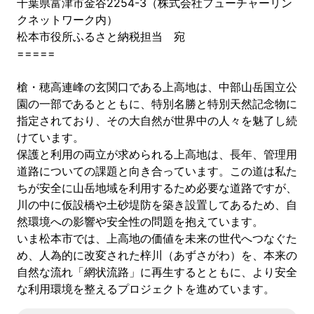
千葉県富津市金谷2254-3（株式会社フューチャーリン
クネットワーク内）
松本市役所ふるさと納税担当 宛
=====
槍・穂高連峰の玄関口である上高地は、中部山岳国立公
園の一部であるとともに、特別名勝と特別天然記念物に
指定されており、その大自然が世界中の人々を魅了し続
けています。
保護と利用の両立が求められる上高地は、長年、管理用
道路についての課題と向き合っています。この道は私た
ちが安全に山岳地域を利用するため必要な道路ですが、
川の中に仮設橋や土砂堤防を築き設置してあるため、自
然環境への影響や安全性の問題を抱えています。
いま松本市では、上高地の価値を未来の世代へつなぐた
め、人為的に改変された梓川（あずさがわ）を、本来の
自然な流れ「網状流路」に再生するとともに、より安全
な利用環境を整えるプロジェクトを進めています。