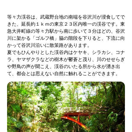
等々力渓谷は、武蔵野台地の南端を谷沢川が浸食してで
きた、延長約１ｋｍの東京２３区内唯一の渓谷です。東
急大井町線の等々力駅から南に歩いて３分ほどの、谷沢
川に架かる「ゴルフ橋」脇の階段を下りると、下流に向
かって谷沢川沿いに散策路があります。
夏でもひんやりとした渓谷内はケヤキ、シラカシ、コナ
ラ、ヤマザクラなどの樹木が鬱蒼と茂り、川のせせらぎ
や野鳥の声が聞こえ、渓谷のいたる所から水が湧き出
て、都会とは思えない自然に触れることができます。