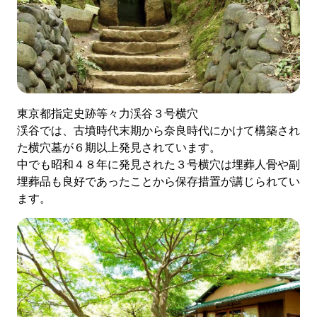
東京都指定史跡等々力渓谷３号横穴
渓谷では、古墳時代末期から奈良時代にかけて構築され
た横穴墓が６期以上発見されています。
中でも昭和４８年に発見された３号横穴は埋葬人骨や副
埋葬品も良好であったことから保存措置が講じられてい
ます。