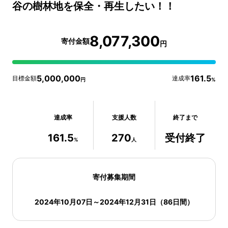
谷の樹林地を保全・再生したい！！
8,077,300
寄付金額
円
5,000,000
161.5
目標金額
達成率
円
%
達成率
支援人数
終了まで
161.5
270
受付終了
%
人
寄付募集期間
2024年10月07日
～
2024年12月31日
（
86
日間）