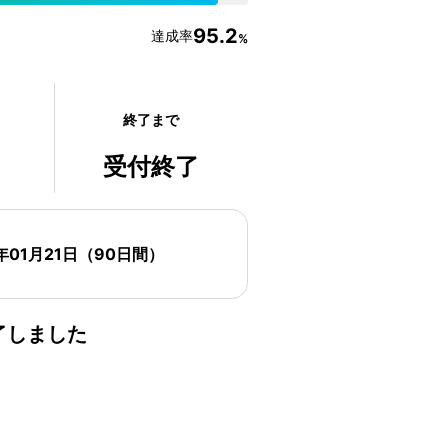
95.2
達成率
%
終了まで
受付終了
年01月21日
（
90
日間）
了しました