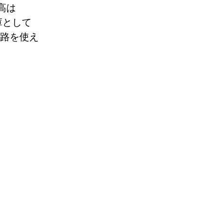
高は
庫として
路を使え