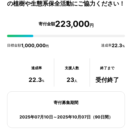
の植樹や生態系保全活動にご協力ください！
223,000
寄付金額
円
1,000,000
22.3
目標金額
達成率
円
%
達成率
支援人数
終了まで
22.3
23
受付終了
%
人
寄付募集期間
2025年07月10日
～
2025年10月07日
（
90
日間）