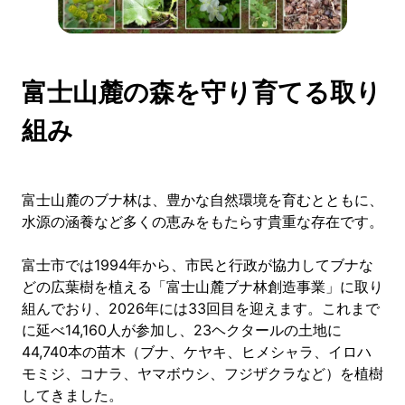
富士山麓の森を守り育てる取り
組み
富士山麓のブナ林は、豊かな自然環境を育むとともに、
水源の涵養など多くの恵みをもたらす貴重な存在です。
富士市では1994年から、市民と行政が協力してブナな
どの広葉樹を植える「富士山麓ブナ林創造事業」に取り
組んでおり、2026年には33回目を迎えます。これまで
に延べ14,160人が参加し、23ヘクタールの土地に
44,740本の苗木（ブナ、ケヤキ、ヒメシャラ、イロハ
モミジ、コナラ、ヤマボウシ、フジザクラなど）を植樹
してきました。