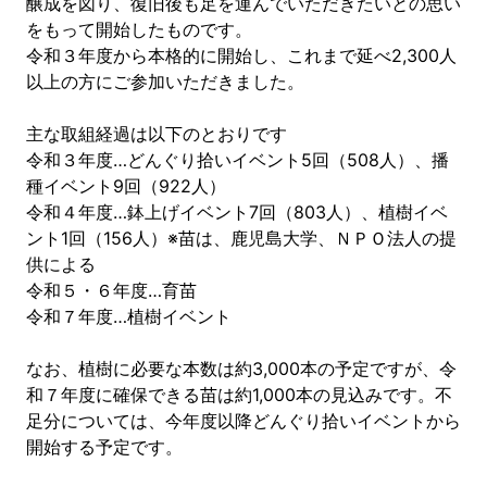
醸成を図り、復旧後も足を運んでいただきたいとの思い
をもって開始したものです。
令和３年度から本格的に開始し、これまで延べ2,300人
以上の方にご参加いただきました。
主な取組経過は以下のとおりです
令和３年度…どんぐり拾いイベント5回（508人）、播
種イベント9回（922人）
令和４年度…鉢上げイベント7回（803人）、植樹イベ
ント1回（156人）※苗は、鹿児島大学、ＮＰＯ法人の提
供による
令和５・６年度…育苗
令和７年度…植樹イベント
なお、植樹に必要な本数は約3,000本の予定ですが、令
和７年度に確保できる苗は約1,000本の見込みです。不
足分については、今年度以降どんぐり拾いイベントから
開始する予定です。