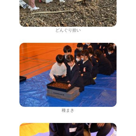
どんぐり拾い
種まき