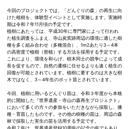
今回のプロジェクトでは、「どんぐりの森」の再生に向
けた植樹を、体験型イベントとして実施します。実施時
期は令和７年11月頃の予定です。
植樹にあたっては、平成30年に専門家によって行われ
た植生調査をふまえ、寺山炭窯跡周辺の環境に適した樹
種を多く組み合わせ（多種混合）、1m2あたり3～4本
の高密度で植樹（密植）する方法を採用する予定です。
これにより、環境を和らげ、樹木同士の競争によって成
長を促すもので、自然の遷移に任せるよりも速く植生の
回復が可能とされています。植樹に要するのは大きな樹
木ではなく、3～4年生のポット苗とされています。
今回、植樹に用いるどんぐり苗は、令和３年度から本格
的に開始した『世界遺産・寺山の森再生プロジェクト』
において多くの方々の参加をいただきながら採取し、播
種・育苗したものです。その他の樹種の苗は、周辺の森
林で採取した実生の苗を活用する予定です。
令和７年は、世界遺産登録10周年の記念の年でもあり