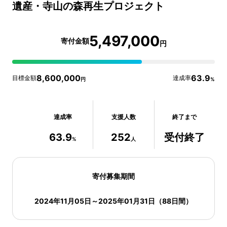
遺産・寺山の森再生プロジェクト
5,497,000
寄付金額
円
8,600,000
63.9
目標金額
達成率
円
%
達成率
支援人数
終了まで
63.9
252
受付終了
%
人
寄付募集期間
2024年11月05日
～
2025年01月31日
（
88
日間）