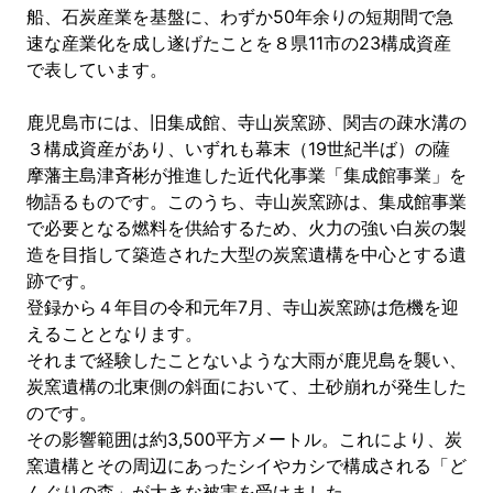
船、石炭産業を基盤に、わずか50年余りの短期間で急
速な産業化を成し遂げたことを８県11市の23構成資産
で表しています。
鹿児島市には、旧集成館、寺山炭窯跡、関吉の疎水溝の
３構成資産があり、いずれも幕末（19世紀半ば）の薩
摩藩主島津斉彬が推進した近代化事業「集成館事業」を
物語るものです。このうち、寺山炭窯跡は、集成館事業
で必要となる燃料を供給するため、火力の強い白炭の製
造を目指して築造された大型の炭窯遺構を中心とする遺
跡です。
登録から４年目の令和元年7月、寺山炭窯跡は危機を迎
えることとなります。
それまで経験したことないような大雨が鹿児島を襲い、
炭窯遺構の北東側の斜面において、土砂崩れが発生した
のです。
その影響範囲は約3,500平方メートル。これにより、炭
窯遺構とその周辺にあったシイやカシで構成される「ど
んぐりの森」が大きな被害を受けました。